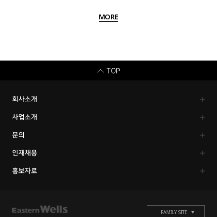
MORE
TOP
회사소개
이스턴웰스
CEO 인사말
조직구조&영업망
그룹사 소개
윤리경영
사업소개
SUPER NO.1
주요사업
자판기 소개
상품 소개
클라이언트
문의
FAQ
클라이언트 모집
고객의 소리
인재채용
채용공고
직무소개
복리후생
인재육성
홍보자료
공지사항
NEWS