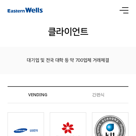
상품 소개
클라이언트
클라이언트
문의
FAQ
클라이언트 모집
고객의 소리
인재채용
대기업 및 전국 대학 등 약 700업체 거래체결
채용공고
직무소개
복리후생
인재육성
홍보자료
공지사항
NEWS
VENDING
간편식