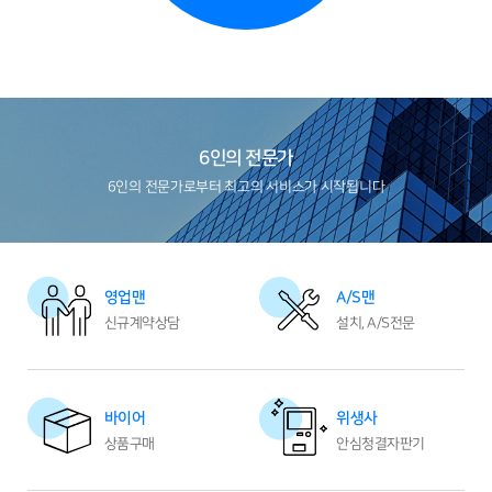
6인의 전문가
6인의 전문가로부터 최고의 서비스가 시작됩니다
영업맨
A/S맨
신규계약상담
설치, A/S전문
바이어
위생사
상품구매
안심청결자판기