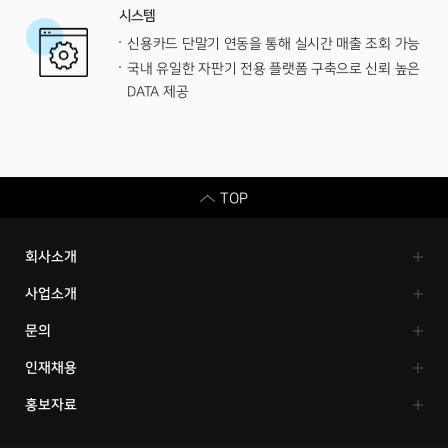
시스템
신용카드 단말기 연동을 통해 실시간 매출 조회 가능
국내 유일한 자판기 전용 플랫폼 구축으로 신뢰 높은
DATA 제공
TOP
회사소개
이스턴웰스
CEO 인사말
조직구조&영업망
그룹사 소개
윤리경영
사업소개
SUPER NO.1
주요사업
자판기 소개
상품 소개
클라이언트
문의
FAQ
클라이언트 모집
고객의 소리
인재채용
채용공고
직무소개
복리후생
인재육성
홍보자료
공지사항
NEWS