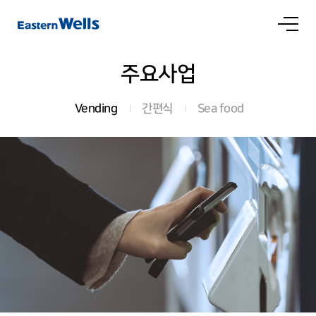
상품 소개
클라이언트
주요사업
문의
FAQ
클라이언트 모집
고객의 소리
Vending
간편식
Sea food
인재채용
채용공고
직무소개
복리후생
인재육성
홍보자료
공지사항
NEWS