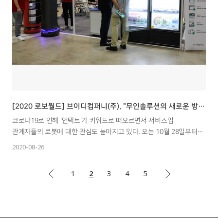
[2020 로보월드] 브이디컴퍼니(주), "무인솔루션의 새로운 방향성 제시할 것"
코로나19로 인해 '언택트'가 키워드로 떠오르면서 서비스업
관계자들의 로봇에 대한 관심도 높아지고 있다. 오는 10월 28일부터
31일까지 나흘간 일산 킨텍스(KINTEX) 1~2홀에서 산업통상자원부
2020-08-26
주최, 한국로봇산업협회, 한국로봇산업진흥원, 제어·로봇·시스템학회
주관으로 열리는 ‘2020 로보월드(ROBOTWORLD 2020, 이하
1
2
3
4
5
로보월드)’에는 AI 기술을 활용한 서빙로봇, 리테일시스템,
무인판매기를 공급하는 브이디컴퍼니(주)가 참가한다.