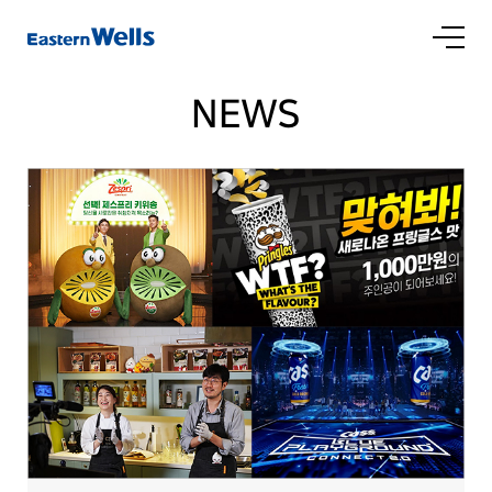
인재채용
채용공고
직무소개
복리후생
인재육성
홍보자료
NEWS
공지사항
NEWS