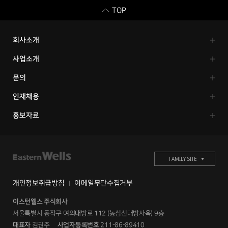
TOP
회사소개
이스턴웰스
CEO 인사말
조직구조&영업망
그룹사 소개
윤리경영
사업소개
SUPER NO.1
주요사업
자판기 소개
상품 소개
클라이언트
문의
FAQ
클라이언트 모집
고객의 소리
인재채용
채용공고
직무소개
복리후생
인재육성
홍보자료
공지사항
NEWS
개인정보취급방침
이메일무단수집거부
이스턴웰스 주식회사
서울특별시 동작구 여의대방로 112 (농심신대방사옥) 9층
대표자
김권주
사업자등록번호
211-86-89410